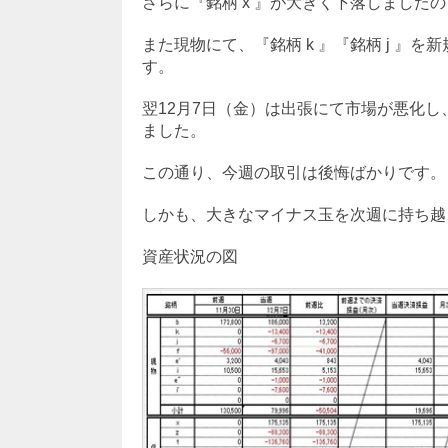
さらに『銘柄 x 』が大きく下落しましたの
また現物にて、『銘柄 k 』『銘柄 j 』
す。
翌12月7日（金）は出張にて市場が悪化
ました。
この通り、今週の取引は後悔ばかりです。
しかも、大きなマイナス玉を次週に持ち越
資産状況の図