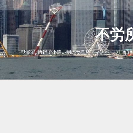
コ
ン
テ
ン
ツ
不労
へ
ス
キ
平均的な所得で小遣い制のサラリーマンが、少しだけ
ッ
プ