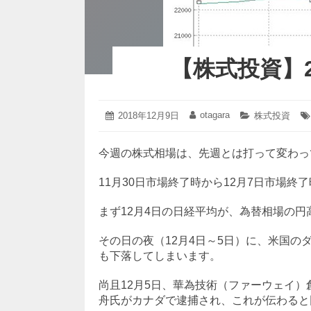
【株式投資】2
2018
otagara
投
2018年12月9日
投
カ
株式投資
年
稿
稿
テ
12
日:
者:
ゴ
月
今週の株式相場は、先週とは打って変わっ
リ
9
ー:
日
11月30日市場終了時から12月7日市場終
まず12月4日の日経平均が、為替相場の
その日の夜（12月4日～5日）に、米国の
も下落してしまいます。
尚且12月5日、華為技術（ファーウェイ）
舟氏がカナダで逮捕され、これが伝わると