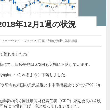
018年12月1週の状況
タ
ファーウェイ・ショック
,
円高
,
冷静な判断
,
為替相場
グ:
て荒れましたね！
了時にて、日経平均は672円も大幅に下落しています。
円高傾向につられるように下落しました。
ダウ平均も米国の景気後退と米中摩擦懸念でダウが799ドル
創業者の娘で同社最高財務責任者（CFO）兼副会長の孟晩
同時に市場も下げ一色となってしまいました。