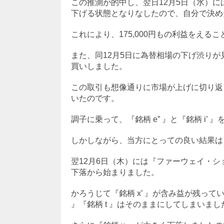
この推測が的中し、翌日12月5日（水）に
下げる状態となりなしたので、自分で決め
これにより、175,000円もの利益をえる
また、同12月5日に為替相場の下げ渋りが見え
買いしました。
この取引も想像通りに市場が上げに切り返し
いたのです。
調子に乗って、『銘柄 e” 』と『銘柄 i’
しかしながら、当方にとっての良い結果は
翌12月6日（木）には『ファーウェイ・
下落から始まりました。
かろうじて『銘柄 x’ 』が含み益が残っ
』『銘柄 t 』はそのままにしてしまいまし