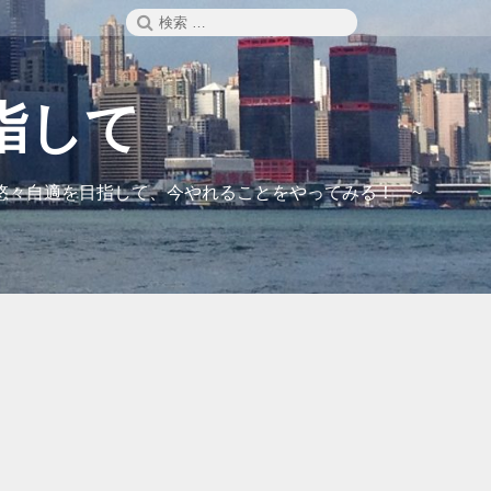
検
検
索
索:
指して
悠々自適を目指して、今やれることをやってみる！ ~