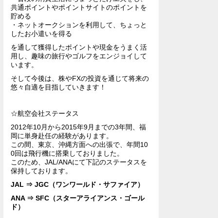
共通ポイントやポイントサイトのポイントを
貯める
・ネットオークションを利用して、ちょっと
したお小遣いを得る
を通して獲得したポイントや現金をうまく活
用し、趣味の旅行やゴルフをエンジョイして
います。
そして今後は、株やFXの投資を通じて将来の
悠々自適を目指していきます！
☆航空会社ステータス
2012年10月から2015年9月までの3年間、福
岡に単身赴任の経験があります。
この間、東京、沖縄方面への出張で、年間10
0回は飛行機に搭乗しておりました。
このため、JAL/ANAにて下記のステータスを
保持しております。
JAL ⇒ JGC（ワンワールド・サファイア）
ANA ⇒ SFC（スターアライアンス・ゴール
ド）