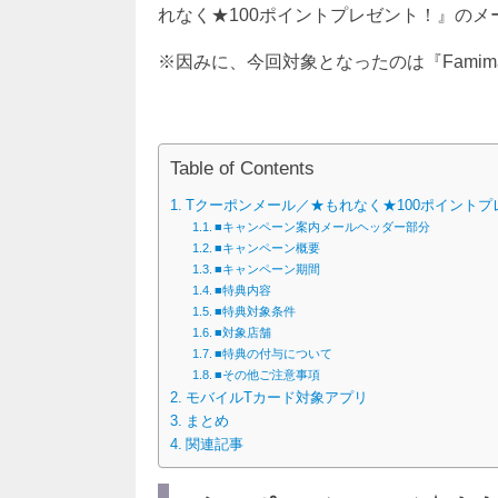
れなく★100ポイントプレゼント！』の
※因みに、今回対象となったのは『Famim
Table of Contents
Tクーポンメール／★もれなく★100ポイントプ
■キャンペーン案内メールヘッダー部分
■キャンペーン概要
■キャンペーン期間
■特典内容
■特典対象条件
■対象店舗
■特典の付与について
■その他ご注意事項
モバイルTカード対象アプリ
まとめ
関連記事