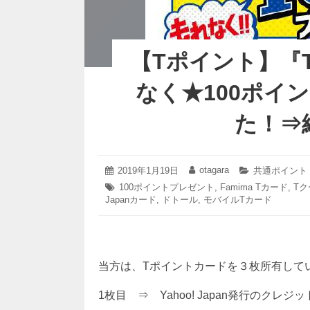
【Tポイント】『
なく★100ポイ
た！⇒
otagara
投
2019年1月19日
投
カ
共通ポイント
2019
稿
稿
テ
タ
100ポイントプレゼント
,
Famima Tカード
,
T
年
日:
者:
ゴ
Japanカード
グ:
,
ドトール
,
モバイルTカード
2
リ
月
ー:
1
日
当方は、Tポイントカードを３枚所有して
1枚目 ⇒ Yahoo! Japan発行のクレジット