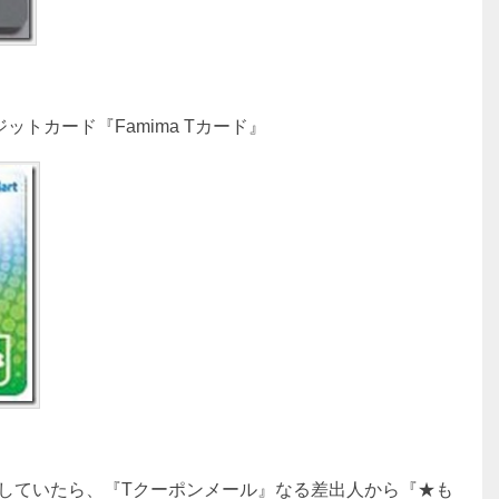
トカード『Famima Tカード』
クをしていたら、『Tクーポンメール』なる差出人から『★も