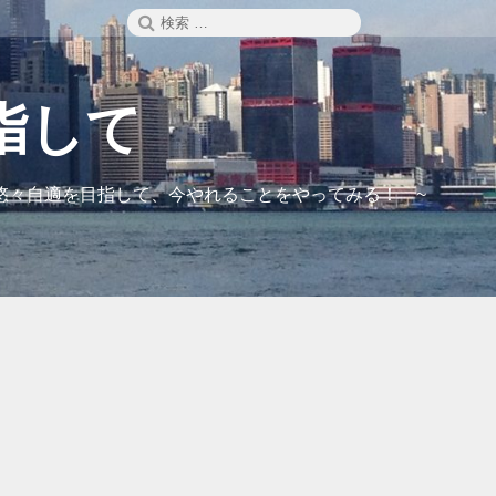
検
検
索
索:
指して
悠々自適を目指して、今やれることをやってみる！ ~