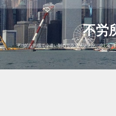
コ
ン
テ
ン
ツ
不労
へ
ス
キ
平均的な所得で小遣い制のサラリーマンが、少しだけ
ッ
プ