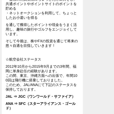
共通ポイントやポイントサイトのポイントを
貯める
・ネットオークションを利用して、ちょっと
したお小遣いを得る
を通して獲得したポイントや現金をうまく活
用し、趣味の旅行やゴルフをエンジョイして
います。
そして今後は、株やFXの投資を通じて将来の
悠々自適を目指していきます！
☆航空会社ステータス
2012年10月から2015年9月までの3年間、福
岡に単身赴任の経験があります。
この間、東京、沖縄方面への出張で、年間10
0回は飛行機に搭乗しておりました。
このため、JAL/ANAにて下記のステータスを
保持しております。
JAL ⇒ JGC（ワンワールド・サファイア）
ANA ⇒ SFC（スターアライアンス・ゴール
ド）