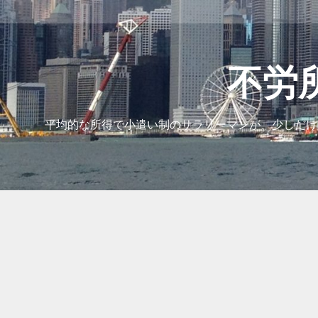
コ
ン
テ
ン
ツ
不労
へ
ス
キ
平均的な所得で小遣い制のサラリーマンが、少しだけ
ッ
プ