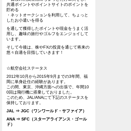
共通ポイントやポイントサイトのポイントを
貯める
・ネットオークションを利用して、ちょっと
したお小遣いを得る
を通して獲得したポイントや現金をうまく活
用し、趣味の旅行やゴルフをエンジョイして
います。
そして今後は、株やFXの投資を通じて将来の
悠々自適を目指していきます！
☆航空会社ステータス
2012年10月から2015年9月までの3年間、福
岡に単身赴任の経験があります。
この間、東京、沖縄方面への出張で、年間10
0回は飛行機に搭乗しておりました。
このため、JAL/ANAにて下記のステータスを
保持しております。
JAL ⇒ JGC（ワンワールド・サファイア）
ANA ⇒ SFC（スターアライアンス・ゴール
ド）