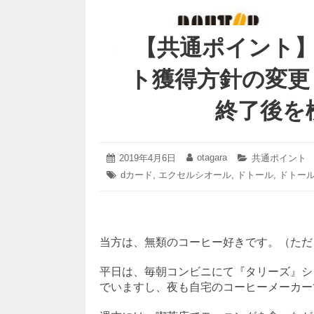
【共通ポイント
ト獲得方針の変更
終了後を
2019
otagara
投
2019年4月6日
投
カ
共通ポイント
年
稿
稿
テ
タ
dカード
,
エクセルシオール
,
ドトール
,
ドトー
4
日:
者:
ゴ
グ:
月
リ
7
ー:
日
当方は、無類のコーヒー好きです。（ただ
平日は、毎朝コンビニにて『タリーズ』シ
でいますし、夜も自宅のコーヒーメーカー