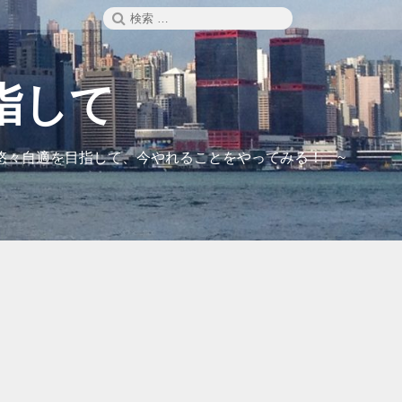
検
検
索
索:
指して
悠々自適を目指して、今やれることをやってみる！ ~