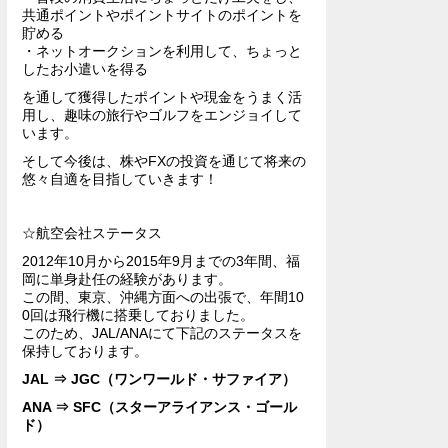
共通ポイントやポイントサイトのポイントを
貯める
・ネットオークションを利用して、ちょっと
したお小遣いを得る
を通して獲得したポイントや現金をうまく活
用し、趣味の旅行やゴルフをエンジョイして
います。
そして今後は、株やFXの投資を通じて将来の
悠々自適を目指していきます！
☆航空会社ステータス
2012年10月から2015年9月までの3年間、福
岡に単身赴任の経験があります。
この間、東京、沖縄方面への出張で、年間10
0回は飛行機に搭乗しておりました。
このため、JAL/ANAにて下記のステータスを
保持しております。
JAL ⇒ JGC（ワンワールド・サファイア）
ANA ⇒ SFC（スターアライアンス・ゴール
ド）