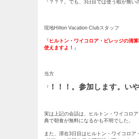
『？？？。でも、3日目では使う暇が無い
現地Hilton Vacation Clubスタッフ
『
ヒル
トン・ワイコロア・ビレッジの清算時
使えますよ！
』
当方
！！！。参加します。い
『
実は上記の会話は、ヒルトン・ワイコロア・ビ
典で朝食が無料になるかも不明でした。
また、滞在3日目はヒルトン・ワイコロア