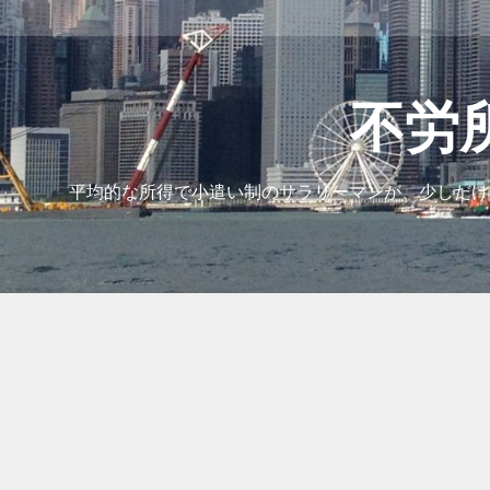
コ
ン
テ
ン
ツ
不労
へ
ス
キ
平均的な所得で小遣い制のサラリーマンが、少しだけ
ッ
プ