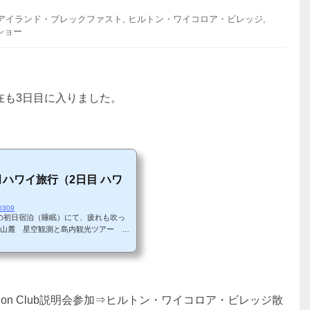
アイランド・ブレックファスト
,
ヒルトン・ワイコロア・ビレッジ
,
ショー
在も3日目に入りました。
月ハワイ旅行（2日目 ハワ
90309
の初日宿泊（睡眠）にて、疲れも吹っ
ア山麓 星空観測と島内観光ツアー ハ
ェア火山も見学』というオプショナルツ
腹ごしらえからです。朝食は、ヒルト
ッグアイランド・ブレックファースト・
べることができます。1日目のチェッ
ORS』のゴールド会員であること...
cation Club説明会参加⇒ヒルトン・ワイコロア・ビレッジ散