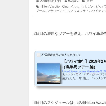
2023
otagara
投
2019年3月17日
投
カ
旅行
年
稿
稿
テ
タ
Hilton Vacation Club
,
イルカ
,
ウミガメ
,
ビッグ
9
日:
者:
ゴ
プール
グ:
,
フラワーレイ
,
ルアウ＆フラ・ハワイアン
月
リ
5
ー:
日
2日目の濃厚なツアーを終え、ハワイ島滞
不労所得獲得の達人を目指して
【ハワイ旅行】2019年2
イ島半周ツアー 編）
https://otagara.com/wp/hawaii-trip-201
ヒルトン・ワイコロア・ビレッジで
飛びました。 2日目は、『マウナケ
ワイ島観光スポットを一周＆キラウ
アーに参加しました。 朝食 まずは
ン・ワイコロア・ビレッジ内の『ビ
アット・ウォーターズ・エッジ』で食
クインの際に、当方が『Hilton HON
3日目のスケジュールは、現地Hilton Va