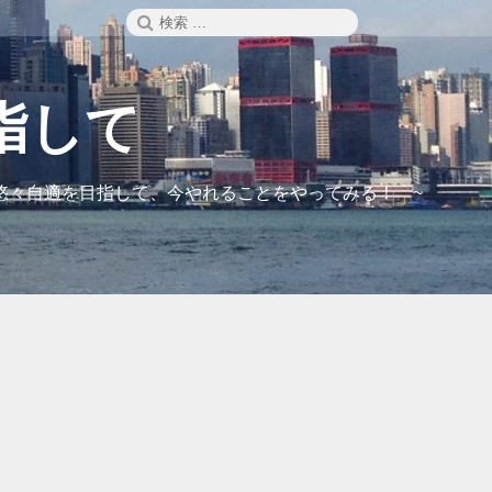
検
検
索
索:
指して
悠々自適を目指して、今やれることをやってみる！ ~