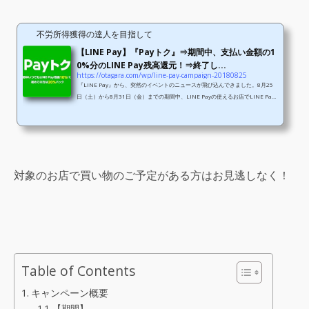
不労所得獲得の達人を目指して
【LINE Pay】『Payトク』⇒期間中、支払い金額の1
0%分のLINE Pay残高還元！⇒終了し...
https://otagara.com/wp/line-pay-campaign-20180825
『LINE Pay』から、突然のイベントのニュースが飛び込んできました。8月25
日（土）から8月31日（金）までの期間中、LINE Payの使えるお店でLINE Pay
にて支払うと、いつでも支払い金額の10%分のLINE Pay残高を還元してくれると
のことです！尚、LINE Payでの支払いが初めての方には、初回のみ支払い金額の
20%分のLINE Pay残高を還元してくれるそうです。このイベントでは、街のお店
でのコード支払い（QR／バーコード）はもちろん、オンラインでの支払いや請求
書支払いなども対象となります。 キャンペーン概要 期...
対象のお店で買い物のご予定がある方はお見逃しなく！
Table of Contents
キャンペーン概要
【期間】