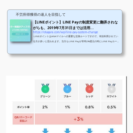
不労所得獲得の達人を目指して
【LINEポイント】LINE Payの制度変更に翻弄されな
がらも、2019年7月31日までは活用...
https://otagara.com/wp/line-pay-system-change
LINEポイントはANAマイルへの重要な交換ルートですので、有効利用されてい
る方が多いと思われます。当方もLINE Payが常時2%還元の時にLINE Payカード
を発行し、ポイント増量のイベントも多かったことからメインのクレジットカー
ド次ぐ利用頻度となっておりました。 しかしながら、6月から始まった新LINE P
ayの新インセンティブプログラム 「マイカラー」プログラムでバッジの色が
『レッド』となり、0.5%の還元率となってしまいましたのでLINE Payを使うの
は止め、LINEポイントは『LINEショッピング』のイベントを活用して貯め...