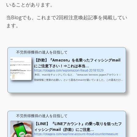
いることがあります。
当Blogでも、これまで2回程注意喚起記事を掲載してい
ます。
不労所得獲得の達人を目指して
【詐欺】『Amazon』を名乗ったフィッシングmail
にご注意下さい！⇒これは本当...
https://otagara.com/wp/amazon-fraud-20181029
本日、mailをチェックしていると、『Amazon Services Japanアカウント：
登録情報ご更新のお願い』という題名のmailが届いていました。この題名だけな
ら、すぐにフィッシングmailを疑うことができます。しかし、前回の『LINEア
カウント乗っ取りを狙ったフィッシングmail』と比較すると、今回のものはかな
り巧妙でした。 どんなフィッシング（詐欺）mailが届くのか？ 今回のフィッシ
ングmailは、非常に巧妙で騙される可能性が非常に高いので全文をそのまま掲載
します。 —以下、メール全文—差出人：&quo...
不労所得獲得の達人を目指して
【LINE】 『LINEアカウント』の乗っ取りを狙ったフ
ィッシングmail（詐欺）にご注意...
https://otagara.com/wp/line-account-froud-countermeasure