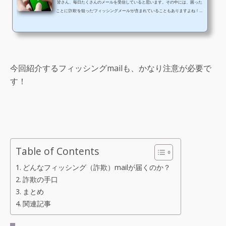
皆さん、毎日たくさんのメールを受信していると思います。その中には、困った
ことに’詐欺’を狙った’フィッシングメール’が含まれていることもありますよね！特
に、SNSで有名なLINEアカウントの乗っ取りを狙ったものには注意が必要で
す。 どんなフィッシング（詐欺）mailが届くのか？ 最近、当方にもLINEアカ
ウントの乗っ取りを狙った『フィッシングmail』が届きましたので、全文を掲載
してみます。 ---以下、メール全文---差出人："LINE" ＜do_not_reply@linecorp.
com＞件名： 安全認証メール本文：お客様...
今回紹介するフィッシングmailも、かなり注意が必要で
す！
Table of Contents
どんなフィッシング（詐欺）mailが届くのか？
詐欺の手口
まとめ
関連記事