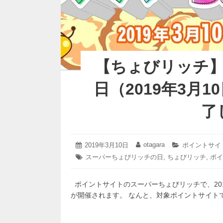
【ちょびリッチ
日（2019年3月
了
2019
otagara
投
2019年3月10日
投
カ
ポイントサイ
年
稿
稿
テ
タ
スーパーちょびリッチの日
,
ちょびリッチ
,
ポイ
3
日:
者:
ゴ
グ:
月
リ
24
ー:
ポイントサイトのスーパーちょびリッチで、201
日
が開催されます。 なんと、対象ポイントサイト