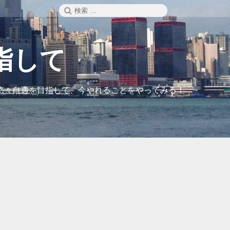
検
検
索
索:
指して
悠々自適を目指して、今やれることをやってみる！ ~