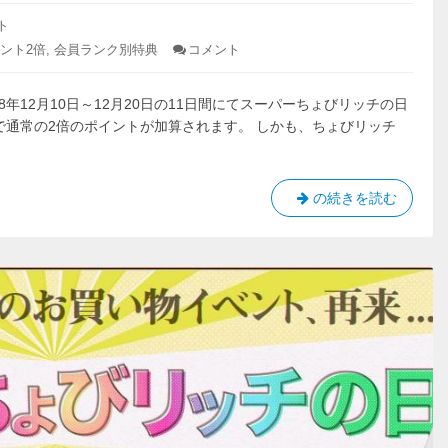
了
月
し
ト
10
ま
ント2倍
,
会員ランク別特典
コメント
: 【ち
日
し
ょ
た！
～
び
3
年12月10日～12月20日の11日間にてスーパーちょびリッチの日
リ
月
ッ
で通常の2倍のポイントが加算されます。 しかも、ちょびリッチ
チ】
20
ス
日）
ー
開
パ
【ち
の続きを読む
催！
ー
ょ
⇒
ち
び
ょ
終
リ
び
了
リ
ッ
し
ッ
チ】
ま
チ
ス
の
し
ー
日
た！
（2018
パ
年
ー
12
ち
月
ょ
10