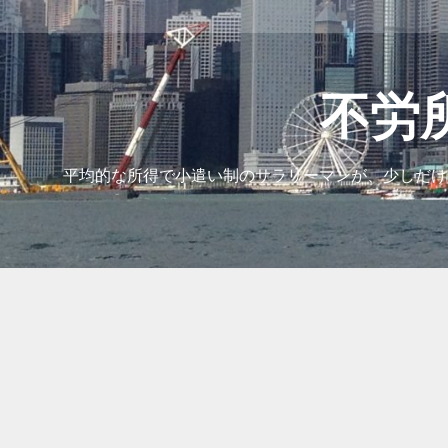
コ
ン
テ
ン
ツ
不労
へ
ス
キ
平均的な所得で小遣い制のサラリーマンが、少しだけ
ッ
プ