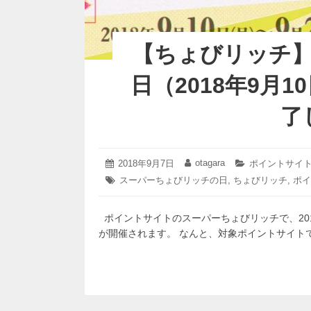
【ちょびリッチ
日（2018年9月
了
2018
otagara
投
2018年9月7日
投
カ
ポイントサイ
年
稿
稿
テ
タ
スーパーちょびリッチの日
,
ちょびリッチ
,
ポイ
9
日:
者:
ゴ
グ:
月
リ
24
ー:
ポイントサイトのスーパーちょびリッチで、201
日
が開催されます。 なんと、対象ポイントサイト