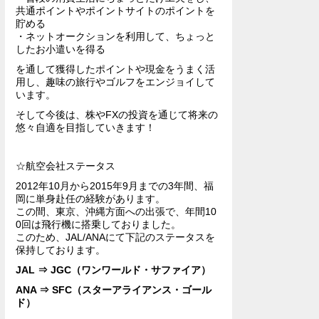
共通ポイントやポイントサイトのポイントを
貯める
・ネットオークションを利用して、ちょっと
したお小遣いを得る
を通して獲得したポイントや現金をうまく活
用し、趣味の旅行やゴルフをエンジョイして
います。
そして今後は、株やFXの投資を通じて将来の
悠々自適を目指していきます！
☆航空会社ステータス
2012年10月から2015年9月までの3年間、福
岡に単身赴任の経験があります。
この間、東京、沖縄方面への出張で、年間10
0回は飛行機に搭乗しておりました。
このため、JAL/ANAにて下記のステータスを
保持しております。
JAL ⇒ JGC（ワンワールド・サファイア）
ANA ⇒ SFC（スターアライアンス・ゴール
ド）