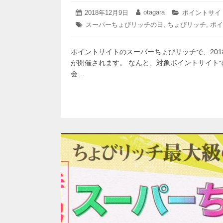
2018
otagara
投
2018年12月9日
投
カ
ポイントサイ
年
稿
稿
テ
タ
スーパーちょびリッチの日
,
ちょびリッチ
,
ポイ
12
日:
者:
ゴ
グ:
月
リ
21
ー:
ポイントサイトのスーパーちょびリッチで、2018
日
が開催されます。 なんと、対象ポイントサイト
会…