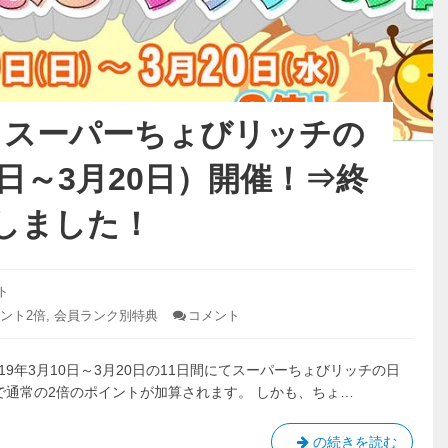
】スーパーちょびリッチの
10日～3月20日）開催！⇒終
しました！
ト
ント2倍
,
会員ランク別特典
コメント
: 【ち
ょ
び
9年3月10日～3月20日の11日間にてスーパーちょびリッチの日
リ
ッ
で通常の2倍のポイントが加算されます。 しかも、ちょ…
チ】
ス
ー
【ち
の続きを読む