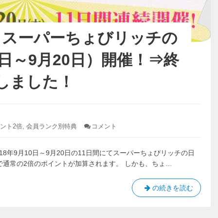
日
び
～
リ
12
ッ
月
】スーパーちょびリッチの
20
チ
日）
の
開
10日～9月20日）開催！⇒終
日
催！
（2018
⇒
しました！
終
年
了
12
し
月
ま
10
ト
し
た！
日
ント2倍
,
会員ランク別特典
コメント
: 【ち
ょ
～
び
12
8年9月10日～9月20日の11日間にてスーパーちょびリッチの日
リ
月
ッ
で通常の2倍のポイントが加算されます。 しかも、ちょ…
20
チ】
日）
ス
ー
【ち
の続きを読む
開
パ
ょ
催！
ー
び
⇒
ち