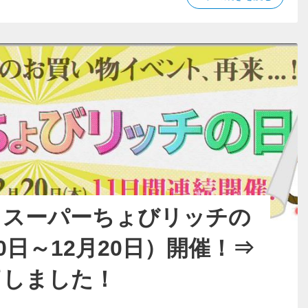
パ
ょ
ー
び
ち
リ
ょ
ッ
び
リ
チ】
ッ
ス
チ
ー
の
パ
日
（2019
ー
年
ち
3
ょ
月
び
10
日
リ
～
ッ
】スーパーちょびリッチの
3
チ
月
20
の
10日～12月20日）開催！⇒
日）
日
開
（2019
了しました！
催！
年
⇒
終
3